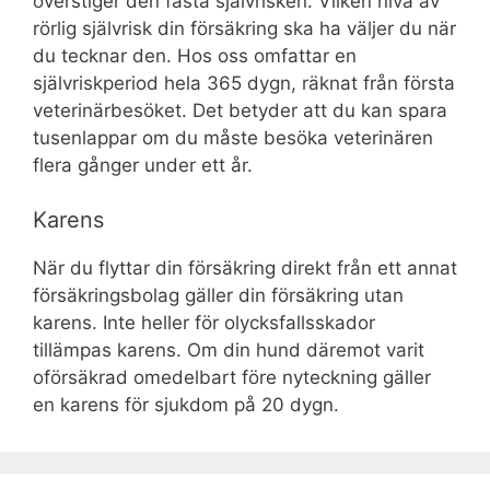
överstiger den fasta självrisken. Vilken nivå av
rörlig självrisk din försäkring ska ha väljer du när
du tecknar den. Hos oss omfattar en
självriskperiod hela 365 dygn, räknat från första
veterinärbesöket. Det betyder att du kan spara
tusenlappar om du måste besöka veterinären
flera gånger under ett år.
Karens
När du flyttar din försäkring direkt från ett annat
försäkringsbolag gäller din försäkring utan
karens. Inte heller för olycksfallsskador
tillämpas karens. Om din hund däremot varit
oförsäkrad omedelbart före nyteckning gäller
en karens för sjukdom på 20 dygn.